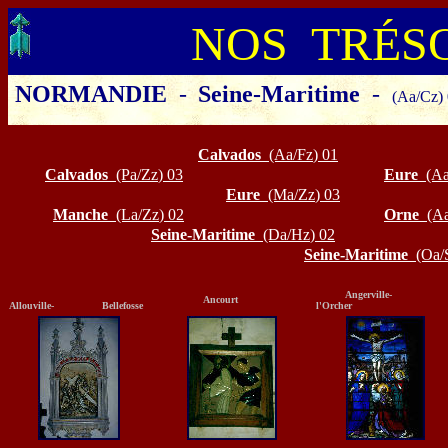
NOS TRÉS
NORMANDIE
-
Seine-Maritime
-
(Aa/Cz)
Cliquer sur le département ou la
Calvados
(Aa/Fz
)
01
Calvados
(Pa/Zz
)
03
Eure
(Aa
Eure
(Ma/Zz
)
03
Manche
(La/Zz
)
02
Orne
(A
Seine-Maritime
(Da/Hz
)
02
Seine-Maritime
(Oa/
Angerville
Ancourt
Allouville- Bellefosse
l'Orcher