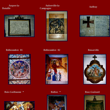
Arques-la-
Auberville-la-
Auffray
Bataille
Campagne
Bellecombre 01
Bellecombre 02
Benarville
Bois-Guillaume *
Bolbec *
Bosc-Guérard