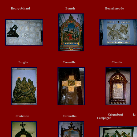
Bourg-Achard
Bourth
Bourtheroude
Broglie
Cesseville
Claville
Criquebeuf- la-
Conteville
Cormeilles
Campagne