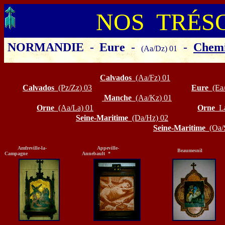
NOS TRÉS
NORMANDIE
-
Eure
-
-
Chemi
(Aa/Dz) 01
Cliquer sur le département ou la
Calvados
(Aa/Fz
)
01
Calvados
(Pz/Zz
)
03
Eure
(Ea
Manche
(Aa/Kz
) 01
Orne
(Aa/La) 01
Orne
L
Seine-Maritime
(Da/Hz) 02
Seine-Maritime
(Oa/
Amfreville-la-
Appeville-
Beaumesnil
Campagne
Annebault *