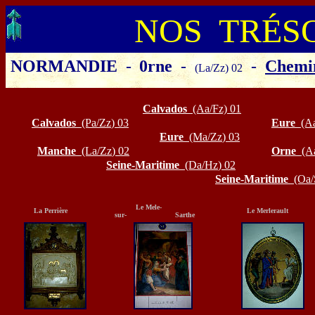
NOS TRÉS
NORMANDIE
-
0rne
-
-
Chemin
(La/Zz) 02
Cliquer sur le départeme
Calvados
(Aa/Fz)
01
Calvados
(Pa/Zz
)
03
Eure
(A
Eure
(Ma/Zz
)
03
Manche
(La/Zz
)
02
Orne
(A
Seine-Maritime
(Da/Hz
)
02
Seine-Maritime
(Oa/
Le Mele-
La Perrière
Le Merlerault
sur- Sarthe