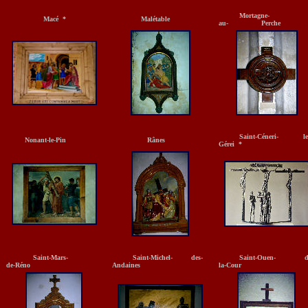
Mortagne-
Macé *
Malétable
au- Perche
Saint-Céneri- le
Nonant-le-Pin
Rânes
Gérei *
Saint-Mars-
Saint-Michel- des-
Saint-Ouen- de
de-Réno
Andaines
la-Cour