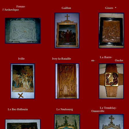
Fresne-
Gaillon
Gisors *
l'Archevêque
La Barre-
Iville
Ivry-la-Bataille
en- Ouche
Le Tremblay
Le Bec-Hellouin
Le Neubourg
Omonville