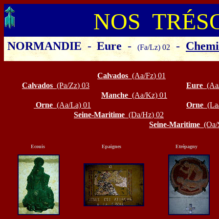
NOS TRÉS
NORMANDIE
-
Eure
-
-
Chemi
(Fa/Lz) 02
Cliquer sur le département ou la
Calvados
(Aa/Fz
) 01
Calvados
(Pa/Zz
)
03
Eure
(Aa
Manche
(Aa/Kz) 01
Orne
(Aa/La) 01
Orne
(La
Seine-Maritime
(Da/Hz
)
02
Seine-Maritime
(Oa/
Ecouis
Epaignes
Etrépagny