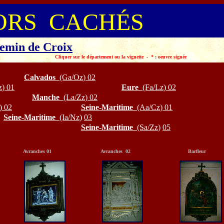
ORS CACHÉS
emin de Croix
 vignette - * : oeuvre signée
Calvados
(Ga/Oz
)
02
z
)
01
Eure
(Fa/Lz
)
02
Manche
(La/Zz
) 02
)
02
Seine-Maritime
(Aa/Cz
)
01
Seine-Maritime
(Ia/Nz
)
03
Seine-Maritime
(Sa/Zz
)
05
Avranches 01
Avranches 02
Barfleur