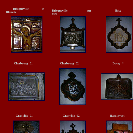
Bricqueville- la-
Bricqueville- sur-
Brix
Blouette
Mer
Cherbourg 01
Cherbourg 02
Ducey *
Granville 01
Granville 02
Hardinvast