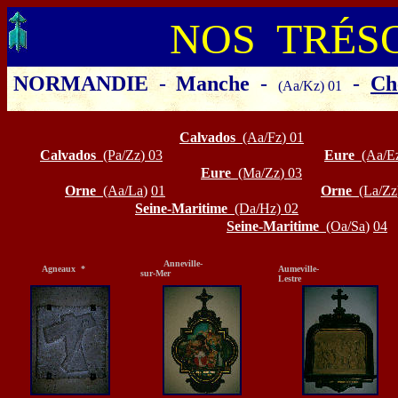
NOS TRÉS
NORMANDIE
-
Manche
-
-
Ch
(Aa/Kz) 01
Cliquer sur le département ou la
Calvados
(Aa/Fz
)
01
Calvados
(Pa/Zz
)
03
Eure
(Aa/E
Eure
(Ma/Zz
)
03
Orne
(Aa/La
)
01
Orne
(La/Zz
Seine-Maritime
(Da/Hz) 02
Seine-Maritime
(Oa/Sa
)
04
Anneville-
Agneaux *
Aumeville-
sur-Mer
Lestre