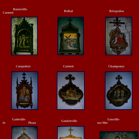
Barneville-
Bréhal
Bricquebec
Carteret
Carquebut
Carteret
Champeaux
Gatteville-
Gouville-
Gouberville
le- Phare
sur-Mer