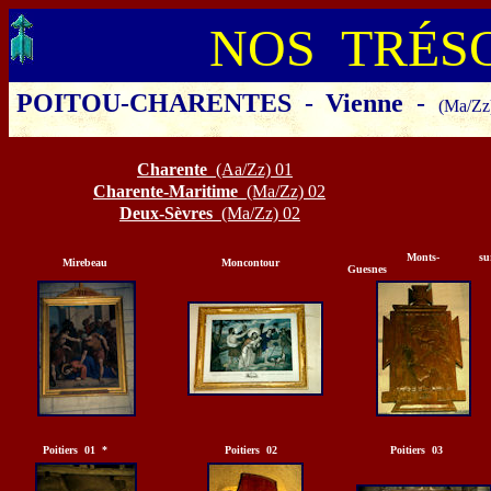
NOS TRÉS
POITOU-CHARENTES
-
Vienne
-
(Ma/Zz
Cliquer sur le départe
Charente
(Aa/Zz) 01
Charente-Maritime
(Ma/Zz) 02
Deux-Sèvres
(Ma/Zz) 02
Monts- sur
Mirebeau
Moncontour
Guesnes
Poitiers 01 *
Poitiers 02
Poitiers 03