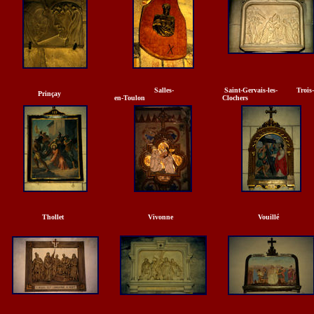
Salles-
Saint-Gervais-les- Trois-
Prinçay
en-Toulon
Clochers
Thollet
Vivonne
Vouillé