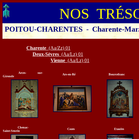
NOS TRÉS
POITOU-CHARENTES
-
Charente-Mar
Cliquer sur le départe
Charente
(Aa/Zz) 01
Deux-Sèvres
(Aa/Lz) 01
Vienne
(Aa/Lz) 01
Arces- sur-
Ars-en-Ré
Bourcefranc
Gironde
Chenac-
Cozes
Etaules
Saint-Seurin