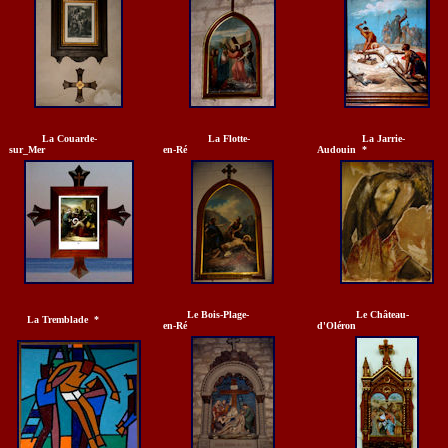
La Couarde-
La Flotte-
La Jarrie-
sur_Mer
en-Ré
Audouin *
Le Bois-Plage-
Le Château
La Tremblade *
en-Ré
d'Oléron