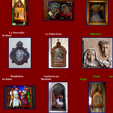
La Neuveville-
La Petite-Fosse
Mirecourt
lès-Raon
Plombiières-
Saulxures-sur -
Thaon- les
les-Bains
Moselotte
Vosges