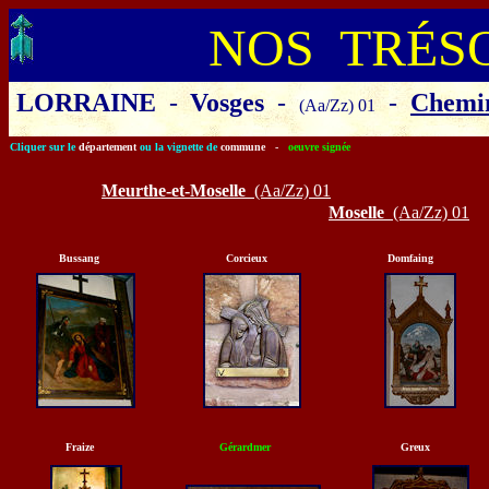
NOS TRÉS
LORRAINE
-
Vosges
-
-
Chemin
(Aa/Zz) 01
Cliquer sur le
département
ou la vignette de
commune
-
oeuvre signée
Meurthe-et-Moselle
(Aa/Zz) 01
Moselle
(Aa/Zz) 01
Bussang
Corcieux
Domfaing
Fraize
Gérardmer
Greux