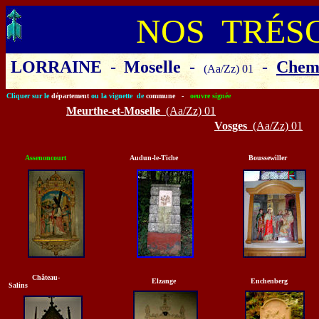
NOS TRÉS
LORRAINE
-
Moselle
-
-
Chemi
(Aa/Zz) 01
Cliquer sur le
département
ou la vignette de
commune
-
oeuvre signée
Meurthe-et-Moselle
(Aa/Zz) 01
Vosges
(Aa/Zz) 01
Assenoncourt
Audun-le-Tiche
Boussewiller
Château-
Elzange
Enchenberg
Salins