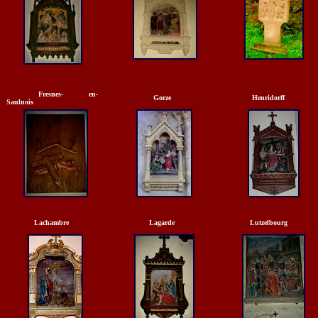
Fresnes- en-
Gorze
Henridorff
Saulnois
Lachambre
Lagarde
Lutzelbourg