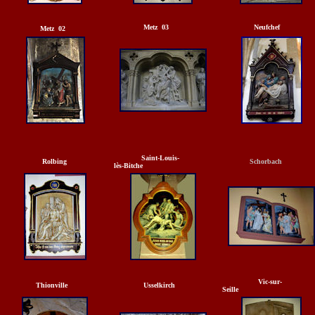
Metz 03
Neufchef
Metz 02
Saint-Louis-
Rolbing
Schorbach
lès-Bitche
Vic-sur
Thionville
Usselkirch
Seille