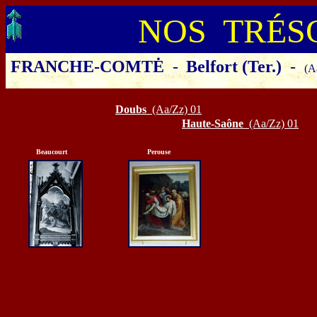
NOS TRÉS
FRANCHE-COMTĖ
-
Belfort (Ter.)
-
(A
Cliquer sur le département ou la 
Doubs
(Aa/Zz) 01
Haute-Saône
(Aa/Zz) 01
Beaucourt
Perouse