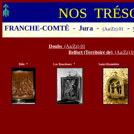
NOS TRÉS
FRANCHE-COMTĖ
-
Jura
-
-
(Aa/Zz) 01
Cliquer sur le département ou la 
Doubs
(Aa/Zz) 01
Belfort (Territoire de)
(Aa/Zz) 0
Dôle *
Les Bouchoux *
Saint-Hymetière