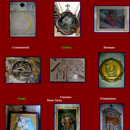
Cormontreuil
Cuchery
Dormans
Fontaine-
Fismes
Fromentières
Denis-Nuisy