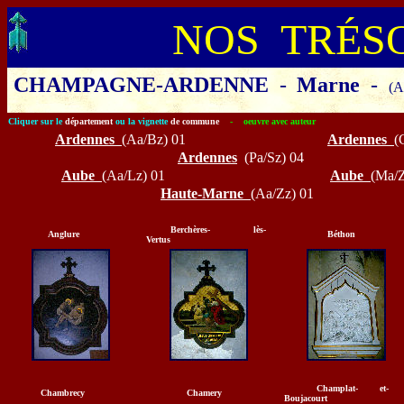
NOS TRÉS
CHAMPAGNE-ARDENNE
-
Marne
-
(A
Cliquer sur le
département
ou la vignette
de commune
- oeuvre avec auteur
Ardennes
(Aa/Bz) 01
Ardennes
(
Ardennes
(Pa/Sz) 04
A
ube
(Aa/Lz) 01
Aube
(Ma/Z
Haute-Marne
(Aa/Zz) 01
Berchères- lès-
Anglure
Béthon
Vertus
Champlat- et-
Chambrecy
Chamery
Boujacourt