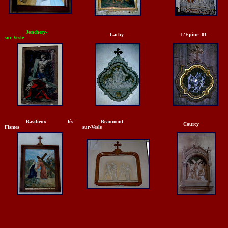
Jonchery-
Lachy
L'Epine 01
sur-Vesle
Basilieux- lès-
Beaumont-
Courcy
Fismes
sur-Vesle