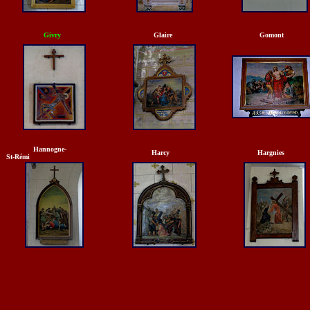
Givry
Glaire
Gomont
Hannogne-
Harcy
Hargnies
St-Rémi