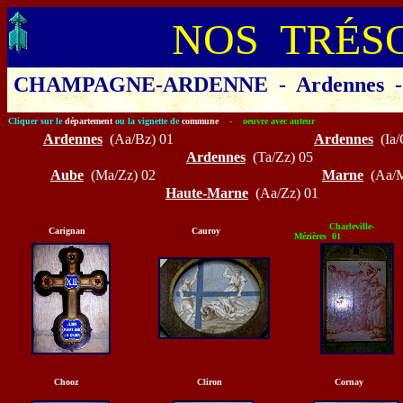
NOS TRÉS
CHAMPAGNE-ARDENNE
-
Ardennes
-
Cliquer sur le
département
ou la vignette de
commune
- oeuvre avec auteur
Ardennes
(Aa/Bz) 01
Ardennes
(Ia
Ardennes
(Ta/Zz) 05
Aube
(Ma/Zz) 02
Marne
(Aa/
Haute-Marne
(Aa/Zz) 01
Charleville
Carignan
Cauroy
Mézières 01
Chooz
Cliron
Cornay