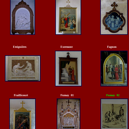
Eteigniéres
Exermont
Fagnon
Fraillicourt
Fumay 01
Fumay 02