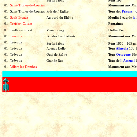
Sur la Saône
Pont
19e
01
Saint-Trivier-de-Courtes
Monument aux Mo
01
Saint-Trivier-de-Courtes
Près de l' Eglise
Tour
des
Prisons
-
01
Sault-Brenaz
Au bord du Rhône
Moulin à eau
de
la 
01
Treffort-Cuisiat
Fontaines
01
Treffort-Cuisiat
Vieux bourg
Halles
15e
01
Trévoux
Bd. des Combattants
Monument aux Mo
01
Trévoux
Sur la Saône
Pont
1850
-
165
m.
01
Trévoux
Avenue Bollet
Tour
Alincola
13e-
01
Trévoux
Quai de Saône
Tour
Octogone
18e
01
Trévoux
Grande Rue
Tour
de
l'
Arsenal
01
Villars-les-Dombes
Monument aux Mor