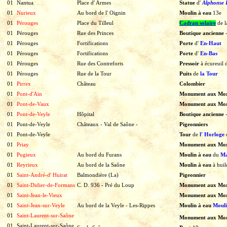
01
Nantua
Place d' Armes
Statue
d'
Alphonse 
01
Nurieux
Au bord de l' Oignin
Moulin à eau
13e
01
Pérouges
Place du Tilleul
Cadran solaire
de
l
01
Pérouges
Rue des Princes
Boutique ancienne
01
Pérouges
Fortifications
Porte
d'
En-Haut
01
Pérouges
Fortifications
Porte
d'
En-Bas
01
Pérouges
Rue des Contreforts
Pressoir
à
écureuil
01
Pérouges
Rue de la Tour
Puits
de
la Tour
01
Pirrex
Château
Colombier
01
Pont-d'Ain
Monument aux Mor
01
Pont-de-Vaux
Monument aux Mo
01
Pont-de-Veyle
Hôpital
Boutique ancienne
01
Pont-de-Veyle
Châteaux - Val de Saône -
Pigeonniers
01
Pont-de-Veyle
Tour
de
l'
Horloge
01
Priay
Monument aux Mor
01
Pugieux
Au bord du Furans
Moulin à eau
du
Ma
01
Reyrieux
Au bord de la Saône
Moulin à eau
à
huil
01
Saint-André-d' Huirat
Balmondière (La)
Pigeonnier
01
Saint-Didier-de-Formans
C. D. 936 - Pré du Loup
Monument aux Mo
01
Saint-Jean-le-Vieux
Monument aux Mor
01
Saint-Jean-sur-Veyle
Au bord de la Veyle -
Les-Rippes
Moulin à eau
Moul
01
Saint-Laurent-sur-Saône
Monument aux Mo
01
Saint-Laurent-sur-Saône