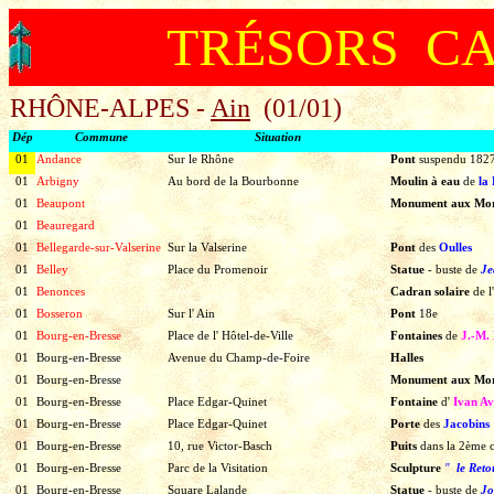
TRÉSORS C
RHÔNE-ALPES -
Ain
(01/01)
Dép
Commune
Situation
01
Andance
Sur le Rhône
Pont
suspendu
182
01
Arbigny
Au bord de la Bourbonne
Moulin à eau
de
la 
01
Beaupont
Monument aux Mo
01
Beauregard
01
Bellegarde-sur-Valserine
Sur la Valserine
Pont
des
Oulles
01
Belley
Place du Promenoir
Statue
-
buste
de
Je
01
Benonces
Cadran solaire
de l
01
Bosseron
Sur l' Ain
Pont
18e
01
Bourg-en-Bresse
Place de l' Hôtel-de-Ville
Fontaines
de
J.-M.
01
Bourg-en-Bresse
Avenue du Champ-de-Foire
Halles
01
Bourg-en-Bresse
Monument aux Mo
01
Bourg-en-Bresse
Place Edgar-Quinet
Fontaine
d'
Ivan A
01
Bourg-en-Bresse
Place Edgar-Quinet
Porte
des
Jacobins
01
Bourg-en-Bresse
10, rue Victor-Basch
Puits
dans la 2ème 
01
Bourg-en-Bresse
Parc de la Visitation
Sculpture
"
le Ret
01
Bourg-en-Bresse
Square Lalande
Statue
-
buste
de
Jo