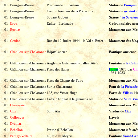
01
Bourg-en-Bresse
Promenade du Bastion
Statue
de
François 
01
Bourg-en-Bresse
Cour d' honneur de la Préfecture
Statue
du
général
J
01
Bourg-en-Bresse
Square Joubert
Statue
" la Sarcleu
01
Brou
Eglise - Esplanade
Cadran solaire
géa
01
Buellas
Monument aux Mor
01
Cerdon
Rue du 12-Juillet-1944 - le Val d' Enfer
Monument
des Maqu
01
Châtillon-sur-Chalaronne
Hôpital ancien
Boutique ancienne
01
Châtillon-sur-Chalaronne
Angle rue Guichenon - halles côté S.
Fontaine
à
la Col
01
Châtillon-sur-Chalaronne
Place des Halles
Halles
1670
par
Ch
1981-1983
01
Châtillon-sur-Chalaronne
Place du Champ-de-Foire
Monument aux Mor
01
Châtillon-sur-Chalaronne
Sur la Chalaronne
Pont
de
la Piétanée
01
Châtillon-sur-Chalaronne
128, rue Victor-Hugo
Porte
de
Villars
14
01
Châtillon-sur-Chalaronne
Entre l' hôpital et le grenier à sel
Statue
de
Saint Vin
01
Chaveyriat
Monument aux Mor
01
Cize
Sur l' Ain
Viaduc
de
Cize
01
Collonges
Lavoir
01
Druillat
Monument aux Mor
01
Echallon
Prairie d' Echallon
Monument
à la mém
01
Fernay-Voltaire
49, rue de Meyrin
Fontaine
Saint-Ge