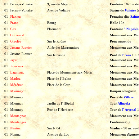
01
Fernay-Voltaire
9, rue de Meyrin
Fontaine
1878
-
sta
01
Fernay-Voltaire
Avenue Voltaire
Statue
de
Voltaire
(
01
Flaxieu
Fontaine
dite
Saint
01
Frans
Bourg
Halle
19e
01
Gex
Florimont
Fontaine
"
Napoléo
01
Gorrevod
Monument aux Mo
01
Groslée
Sur le Rhône
Pont
suspendu
01
Jassans-Riottier
Allée des Marronniers
Monument aux Mo
01
Jassans-Riottier
Sur la Saône
Pont
de
Frans
190
01
Jayat
Monument aux Mo
01
Jujurieux
Monument aux Mor
01
Lagnieux
Place du Monument-aux-Morts
Monument aux Mor
01
Marloz
Place de l' Eglise
Monument aux Mor
01
Mézériat
Place de la Gare
Monument aux Mor
01
Mionnay
Donjon
octogonal
01
Mionnay
Porte
de
Villars
01
Mionnay
Jardin de l' Hôpital
Tour
Alincola
01
Mionnay
Rue de l' Herberie
Tour
de
l' Arsenal
1
01
Montagnat
Monument aux Mor
01
Montanges
Fontaines
(9)
01
Nantua
Sur N 84
Viaduc
-
90
m.
au-d
01
Nantua
Avenue du Lac
Monument
départe