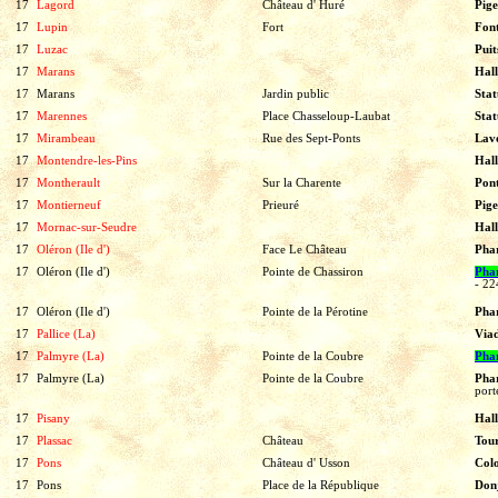
17
Lagord
Château d' Huré
Pige
17
Lupin
Fort
Fon
17
Luzac
Puit
17
Marans
Hal
17
Marans
Jardin public
Sta
17
Marennes
Place Chasseloup-Laubat
Sta
17
Mirambeau
Rue des Sept-Ponts
Lav
17
Montendre-les-Pins
Hall
17
Montherault
Sur la Charente
Pon
17
Montierneuf
Prieuré
Pig
17
Mornac-sur-Seudre
Hall
17
Oléron (Ile d')
Face Le Château
Pha
17
Oléron (Ile d')
Pointe de Chassiron
Pha
-
22
17
Oléron (Ile d')
Pointe de la Pérotine
Pha
17
Pallice (La)
Via
17
Palmyre (La)
Pointe de la Coubre
Pha
17
Palmyre (La)
Pointe de la Coubre
Pha
port
17
Pisany
Hal
17
Plassac
Château
Tou
17
Pons
Château d' Usson
Col
17
Pons
Place de la République
Don