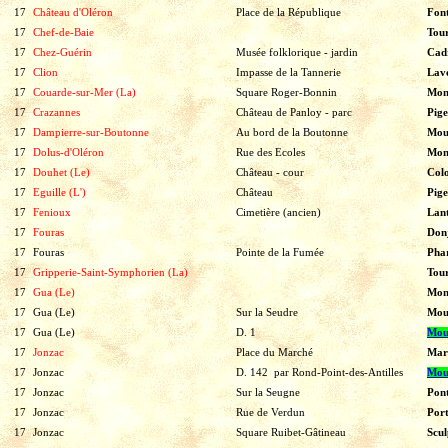
17
Château d'Oléron
Place de la République
Fon
17
Chef-de-Baie
Tou
17
Chez-Guérin
Musée folklorique - jardin
Cadr
17
Clion
Impasse de la Tannerie
Lav
17
Couarde-sur-Mer (La)
Square Roger-Bonnin
Mon
17
Crazannes
Château de Panloy - parc
Pige
17
Dampierre-sur-Boutonne
Au bord de la Boutonne
Mou
17
Dolus-d'Oléron
Rue des Ecoles
Mon
17
Douhet (Le)
Château - cour
Col
17
Eguille (L')
Château
Pige
17
Fenioux
Cimetière (ancien)
Lan
17
Fouras
Don
17
Fouras
Pointe de la Fumée
Pha
17
Gripperie-Saint-Symphorien (La)
Tou
17
Gua (Le)
Mon
17
Gua (Le)
Sur la Seudre
Mou
17
Gua (Le)
D. 1
Moul
17
Jonzac
Place du Marché
Mar
17
Jonzac
D. 142 par Rond-Point-des-Antilles
Moul
17
Jonzac
Sur la Seugne
Pon
17
Jonzac
Rue de Verdun
Por
17
Jonzac
Square Ruibet-Gâtineau
Scu