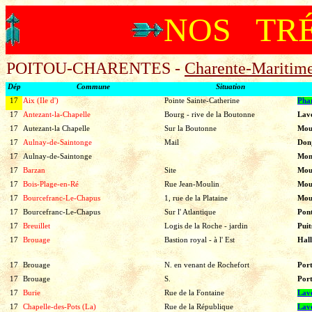
NOS TR
POITOU-CHARENTES -
Charente-Maritim
Dép
Commune
Situation
17
Aix (Ile d')
Pointe Sainte-Catherine
Pha
17
Antezant-la-Chapelle
Bourg - rive de la Boutonne
Lav
17
Autezant-la Chapelle
Sur la Boutonne
Moul
17
Aulnay-de-Saintonge
Mail
Don
17
Aulnay-de-Saintonge
Mon
17
Barzan
Site
Mou
17
Bois-Plage-en-Ré
Rue Jean-Moulin
Mou
17
Bourcefranc-Le-Chapus
1, rue de la Plataine
Mou
17
Bourcefranc-Le-Chapus
Sur l' Atlantique
Pon
17
Breuillet
Logis de la Roche - jardin
Puit
17
Brouage
Bastion royal - à l' Est
Hall
17
Brouage
N. en venant de Rochefort
Por
17
Brouage
S.
Por
17
Burie
Rue de la Fontaine
Lav
17
Chapelle-des-Pots (La)
Rue de la République
Lav