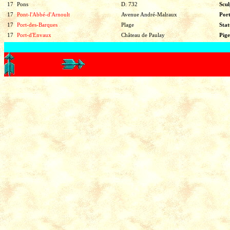
17
Pons
D. 732
Scu
17
Pont-l'Abbé-d'Arnoult
Avenue André-Malraux
Por
17
Port-des-Barques
Plage
Sta
17
Port-d'Envaux
Château de Paulay
Pige