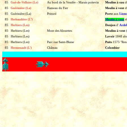
85
Gué-de-Velluire (Le)
Au bord de la Vendée - Marais poitevin
Moulins à eau
d
85
Guérinière (La)
Hameau du Fier
Moulin à vent
d
85
Guérinière (La)
Prieuré
Porte
aux
Lions
85
Herbaudière (L')
Moulin à vent
d
85
Herbiers (Les)
Donjon
d'
Arde
85
Herbiers (Les)
Mont des Alouettes
Moulins à vent
(
85
Herbiers (Les)
Lavoir
1848
abr
85
Herbiers (Les)
Parc rue Saint-Blaise
Puits
1575
"Ren
85
Hermenault (L')
Château
Colombier