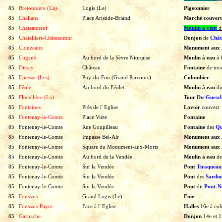
85
Bretonnière (La)
Logis (Le)
Pigeonnier
85
Challans
Place Aristide-Briand
Marché couvert
85
Châteauneuf
Moulin à vent
d
85
Chatelliers-Châteaumur
Donjon
de
Châ
85
Clouzeaux
Monument aux 
85
Cugand
Au bord de la Sèvre Niortaise
Moulin à eau
à
85
Dissay
Château
Fontaine
de
mis
85
Epesses (Les)
Puy-du-Fou (Grand Parcours)
Colombier
85
Féole
Au bord du Féolet
Moulin à eau
d
85
Flocellière (La)
Tour
Du-Guescl
85
Fontaines
Près de l' Eglise
Lavoir
couvert
85
Fontenay-le-Comte
Place Viète
Fontaine
85
Fontenay-le-Comte
Rue Goupilleau
Fontaine
des
Qu
85
Fontenay-le-Comte
Impasse Bel-Air
Monument aux 
85
Fontenay-le-Comte
Square du Monument-aux-Morts
Monument aux 
85
Fontenay-le-Comte
Au bord de la Vendée
Moulin à eau
de
85
Fontenay-le-Comte
Sur la Vendée
Pont
Tiraqueau
85
Fontenay-le-Comte
Sur la Vendée
Pont
des
Sardin
85
Fontenay-le-Comte
Sur la Vendée
Pont
dit
Pont-N
85
Foussais
Grand Logis (Le)
Fuie
85
Foussais-Payre
Face à l' Eglise
Halles
16e
à
col
85
Garnache
Donjon
14e
et
1