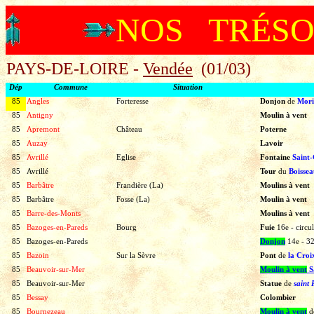
NOS TRÉS
PAYS-DE-LOIRE -
Vendée
(01/03)
Dép
Commune
Situation
85
Angles
Forteresse
Donjon
de
Mori
85
Antigny
Moulin à vent
85
Apremont
Château
Poterne
85
Auzay
Lavoir
85
Avrillé
Eglise
Fontaine
Saint-
85
Avrillé
Tour
du
Boissea
85
Barbâtre
Frandière (La)
Moulins à vent
85
Barbâtre
Fosse (La)
Moulin à vent
85
Barre-des-Monts
Moulins à vent
85
Bazoges-en-Pareds
Bourg
Fuie
16e
-
circul
85
Bazoges-en-Pareds
Donjon
14e
-
3
85
Bazoin
Sur la Sèvre
Pont
de
la Croi
85
Beauvoir-sur-Mer
Moulin à vent
S
85
Beauvoir-sur-Mer
Statue
de
saint 
85
Bessay
Colombier
85
Bournezeau
Moulin à vent
d