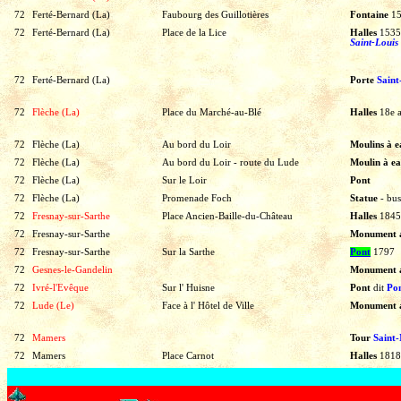
72
Ferté-Bernard (La)
Faubourg des Guillotières
Fontaine
1
72
Ferté-Bernard (La)
Place de la Lice
Halles
1535
Saint-Louis
72
Ferté-Bernard (La)
Porte
Saint
72
Flèche (La)
Place du Marché-au-Blé
Halles
18e
72
Flèche (La)
Au bord du Loir
Moulins à 
72
Flèche (La)
Au bord du Loir - r
oute du Lude
Moulin à e
72
Flèche (La)
Sur le Loir
Pont
72
Flèche (La)
Promenade Foch
Statue
-
bus
72
Fresnay-sur-Sarthe
Place Ancien-Baille-du-Château
Halles
1845
72
Fresnay-sur-Sarthe
Monument 
72
Fresnay-sur-Sarthe
Sur la Sarthe
Pont
1797
72
Gesnes-le-Gandelin
Monument 
72
Ivré-l'Evêque
Sur l' Huisne
Pont
dit
Pon
72
Lude (Le)
Face à l' Hôtel de Ville
Monument 
72
Mamers
Tour
Saint-
72
Mamers
Place Carnot
Halles
1818