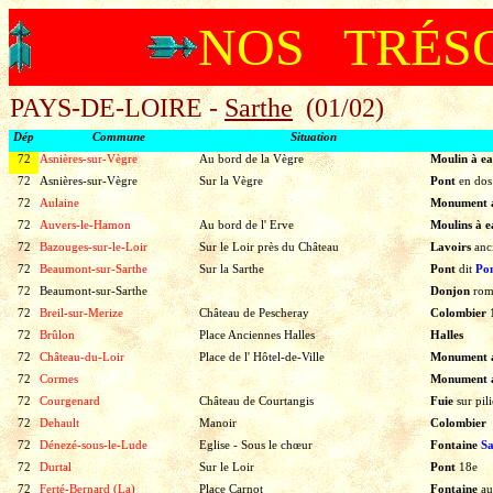
NOS TRÉS
PAYS-DE-LOIRE -
Sarthe
(01/02)
Dép
Commune
Situation
72
Asnières-sur-Vègre
Au bord de la Vègre
Moulin à e
72
Asnières-sur-Vègre
Sur la Vègre
Pont
en
dos
72
Aulaine
Monument 
72
Auvers-le-Hamon
Au bord de l' Erve
Moulins à e
72
Bazouges-sur-le-Loir
Sur le Loir près du Château
Lavoirs
anc
72
Beaumont-sur-Sarthe
Sur la Sarthe
Pont
dit
Pon
72
Beaumont-sur-Sarthe
Donjon
rom
72
Breil-sur-Merize
Château de Pescheray
Colombier
72
Brûlon
Place Anciennes Halles
Halles
72
Château-du-Loir
Place de l' Hôtel-de-Ville
Monument 
72
Cormes
Monument 
72
Courgenard
Château de Courtangis
Fuie
sur
pili
72
Dehault
Manoir
Colombier
72
Dénezé-sous-le-Lude
Eglise - Sous le chœur
Fontaine
Sa
72
Durtal
Sur le Loir
Pont
18e
72
Ferté-Bernard (La)
Place Carnot
Fontaine
a