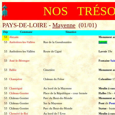
NOS TRÉS
PAYS-DE-LOIRE -
Mayenne
(01/01)
Dép
Commune
Situation
53
Alexain
Monument a
53
Ambrières-les-Vallées
Rue de la Guesdonnière
Lavoir
53
Ambrières-les-Vallées
Route de Cigné
Lavoir
19e
53
Assé-le-Bérenger
Fontaine
Sai
53
Ballée
Cimetière
Monument a
53
Champéon
Château du Frêne
Colombier
1
53
Chantrigné
Au bord de la Mayenne
Moulin à ea
53
Château-Gontier
Place de la République - cour fermée
Halles
19e
-
53
Château-Gontier
Parc du Bout-du-Monde
Monument a
53
Château-Gontier
Sur la Mayenne
Pont
dit
Pont
53
Château-Gontier
Parc du Bout-du-Monde
Statue
-
bust
53
Cheméré-le-Roi
Au bord de l' Erve
Moulin à ea