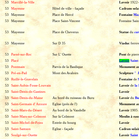
53
Marcillé-la-Ville
Lavoir
1922
53
Mayenne
Hôtel de ville - façade
Cadrans sola
53
Mayenne
Place de Hercé
Fontaine
Ma
53
Mayenne
Place Saint-Vincent
Fontaine Sain
53
Mayenne
Place de Cheverus
Statue
du
car
53
Mayenne
Sur D 35
Viaduc
ferrov
53
Parné-sur-Roc
Sur L' Ouette
Pont
de
pierr
53
Placé
Lavoir
Saint
53
Pontmain
Parvis de la Basilique
Monument a
53
Pré-en-Pail
Mont des Avaloirs
Sculpture
"
53
Ruillé-le-Gravelais
Fontaine
de
S
53
Saint-Aubin-Fosse-Louvain
Lavoir
de
la 
53
Saint-Denis-de-Gastines
Lavoir
53
Saint-Denis-du-Maine
Au bord du ruisseau du Buru
Lavoir
du
Bu
53
Saint-Germain d' Anxure
Eglise (près de l')
Monument a
53
Saint-Mars-du-Désert
Au bord de la Vaudelle
Lavoir
1905
53
Saint-Mars-sur-Colmont
Sur la Colmont
Moulin à ea
53
Saint-Michel-de-Feins
Entrée du bourg
Lavoir
53
Saint-Samson
Eglise - façade
Cadran solai
53
Soulgé-sur-Ouette
Lavoir
Saint