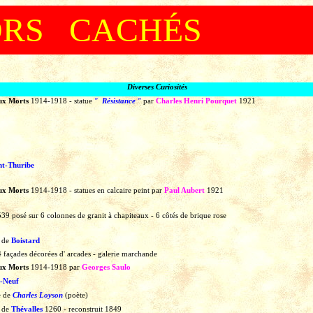
ORS CACHÉS
Diverses Curiosités
ux Morts
1914-1918
-
statue
"
Résistance
"
par
Charles Henri Pourquet
1921
nt-Thuribe
ux Morts
1914-1918
-
statues
en
calcaire
peint
par
Paul Aubert
1921
539
posé
sur
6
colonnes
de
granit
à
chapiteaux
-
6
côtés
de
brique
rose
u
de
Boistard
4
façades
décorées
d' arcades
-
galerie
marchande
ux Morts
1914-1918
par
Georges Saulo
-Neuf
e
de
Charles Loyson
(poète)
u
de
Thévalles
1260
-
reconstruit
1849