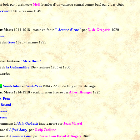
en
bois
par
l' architecte
Moll
formées
d' un
vaisseau
central
contre-buté
par
2
bas-côtés
-Vieux
1840
- restauré
1949
ux Morts
1914-1918
-
statue
en fonte
"
Jeanne d'
Arc
"
par
N. de Grégorio
1920
nes
nt
des
Gués
1825
-
restauré
1995
avec
fontaine
"
Mère Dieu
"
nt
de
la Guénaudière
19e
- restauré
1983
et
1988
carrées
ir
Saint-Julien
et
Saint-Yves
1904
-
22
m.
de
long
-
5
m.
de
large
ux Morts
1914-1918
-
sculptures en
bronze
par
Albert Bourget
1923
x-Pont
e Briand
ières
resse
onument
à
Alain Gerbault
(navigateur)
par
Jean Martel
nze
d'
Alfred Jarry
par
Ossip Zadkine
nze
d'
Ambroise Paré
par
Pierre Jean David d'
Angers
1840