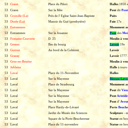
53
Craon
Place du Pilori
Halles
1850
53
Craon
Sur la Mée
Pont
dit
Pont
53
Croixille (La)
Près de l' Eglise Saint-Jean-Baptiste
Puits
53
Dorée (La)
Manoir du Gué (presbytère)
Fuie
17e
53
Entrammes
Monument a
53
Entrammes
Sur la Jouanne
Pont
des
Moi
53
Fontaine-Couverte
D. 25
Moulin à ve
53
Gesnes
Bas du bourg
Lavoir
19e
53
Gorron
Au bord de la Colmont
Lavoir
53
Grazay
Lavoir
1777
53
Grez-en-Bouèze
Moulin à ve
53
Jublains
Halle
à
tours
53
Laval
Place du 11-Novembre
Halles
53
Laval
Sur la Mayenne
Bâteau-Lavo
53
Laval
Place de Strasbourg
Monument a
53
Laval
Sur la Mayenne
Pont
dit
Vieu
53
Laval
Sur la Mayenne
Pont
Aristid
53
Laval
Sur la Mayenne
Pont
d'
Avesn
53
Laval
Place Hardy-de-Lévaré
Porte
Beuche
53
Laval
Jardin du Musée des Sciences
Sculpture
-
m
53
Laval
Square de la Porte-Beucheresse
Statue
en
bro
53
Laval
Place du 11-novembre
Statue
en
bro