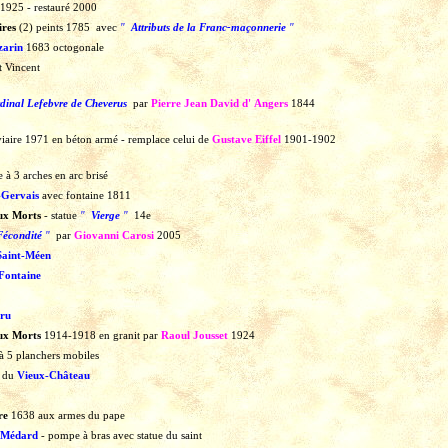
-1925
-
restauré
2000
ires
(2)
peints
1785
avec
"
Attributs de la Franc-maçonnerie
"
zarin
1683
octogonale
t Vincent
dinal Lefebvre de Cheverus
par
Pierre Jean David d'
Angers
1844
iaire
1971
en
béton
armé
-
remplace
celui
de
Gustave Eiffel
1901-1902
e
à
3
arches
en
arc
brisé
-Gervais
avec fontaine 1811
ux Morts
-
statue
"
Vierge
"
14e
Fécondité
"
par
Giovanni Carosi
2005
aint-Méen
Fontaine
ru
ux Morts
1914-1918
en
granit
par
Raoul Jousset
1924
à
5
planchers
mobiles
u
du
Vieux-Château
re
1638
aux
armes
du
pape
 Médard
-
pompe
à
bras
avec
statue
du
saint