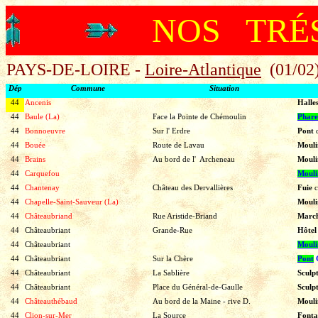
NOS TRÉ
PAYS-DE-LOIRE
-
Loire-Atlantique
(01/02
Dép
Commune
Situation
44
Ancenis
Halle
44
Baule (La)
Face la Pointe de Chémoulin
Phare
44
Bonnoeuvre
Sur l' Erdre
Pont
44
Bouée
Route de Lavau
Mouli
44
Brains
Au bord de l' Archeneau
Mouli
44
Carquefou
Mouli
44
Chantenay
Château des Dervallières
Fuie
c
44
Chapelle-Saint-Sauveur (La)
Mouli
44
Châteaubriand
Rue Aristide-Briand
March
44
Châteaubriant
Grande-Rue
Hôte
44
Châteaubriant
Mouli
44
Châteaubriant
Sur la Chère
Pont
44
Châteaubriant
La Sablière
Sculp
44
Châteaubriant
Place du Général-de-Gaulle
Sculp
44
Châteauthébaud
Au bord de la Maine - rive D.
Mouli
44
Clion-sur-Mer
La Source
Fonta