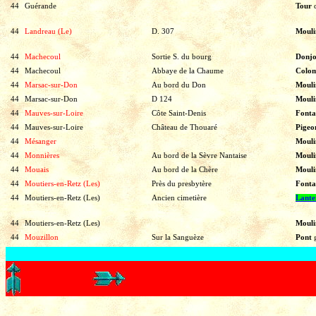
44
Guérande
Tour
44
Landreau (Le)
D. 307
Mouli
44
Machecoul
Sortie S. du bourg
Donj
44
Machecoul
Abbaye de la Chaume
Colom
44
Marsac-sur-Don
Au bord du Don
Mouli
44
Marsac-sur-Don
D 124
Mouli
44
Mauves-sur-Loire
Côte Saint-Denis
Fonta
44
Mauves-sur-Loire
Château de Thouaré
Pigeo
44
Mésanger
Mouli
44
Monnières
Au bord de la Sèvre Nantaise
Mouli
44
Mouais
Au bord de la Chère
Mouli
44
Moutiers-en-Retz (Les)
Près du presbytère
Fonta
44
Moutiers-en-Retz (Les)
Ancien cimetière
Lante
44
Moutiers-en-Retz (Les)
Mouli
44
Mouzillon
Sur la Sanguèze
Pont