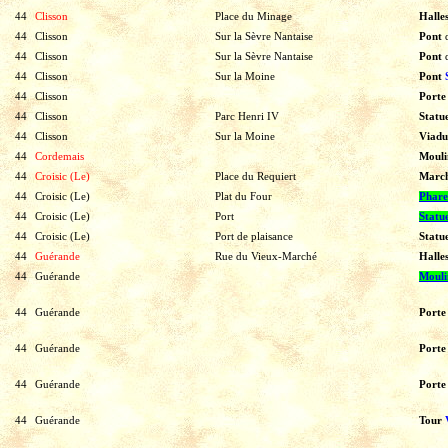
44
Clisson
Place du Minage
Halle
44
Clisson
Sur la Sèvre Nantaise
Pont
44
Clisson
Sur la Sèvre Nantaise
Pont
44
Clisson
Sur la Moine
Pont
44
Clisson
Port
44
Clisson
Parc Henri IV
Statu
44
Clisson
Sur la Moine
Viad
44
Cordemais
Mouli
44
Croisic (Le)
Place du Requiert
March
44
Croisic (Le)
Plat du Four
Phare
44
Croisic (Le)
Port
Statu
44
Croisic (Le)
Port de plaisance
Statu
44
Guérande
Rue du Vieux-Marché
Halle
44
Guérande
Mouli
44
Guérande
Port
44
Guérande
Port
44
Guérande
Port
44
Guérande
Tour