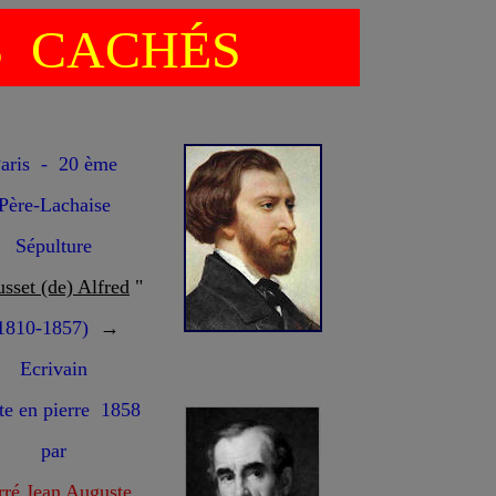
S CACHÉS
aris - 20 ème
Père-Lachaise
Sépulture
sset (de) Alfred
"
1810-1857)
→
Ecrivain
te en pierre 1858
par
rré Jean Auguste