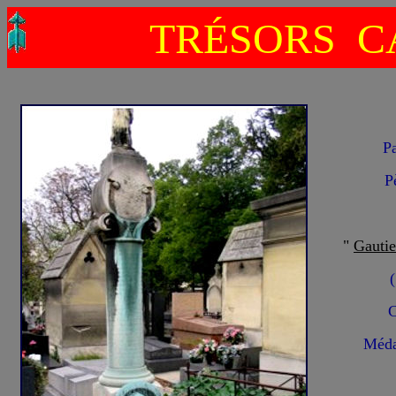
TRÉSORS C
Pa
P
"
Gautie
C
Méda