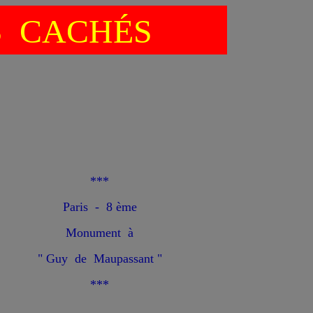
S CACHÉS
***
Paris - 8 ème
Monument à
" Guy de Maupassant "
***