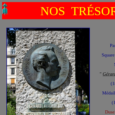
NOS TRÉSOR
Pa
Square
"
Gérard
(1
Médail
(
Duse