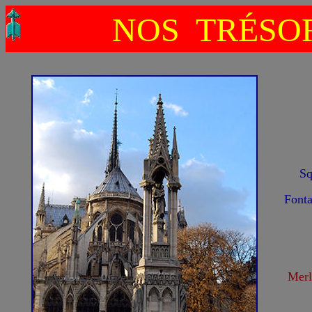
NOS TRÉSO
Sq
Font
Merl