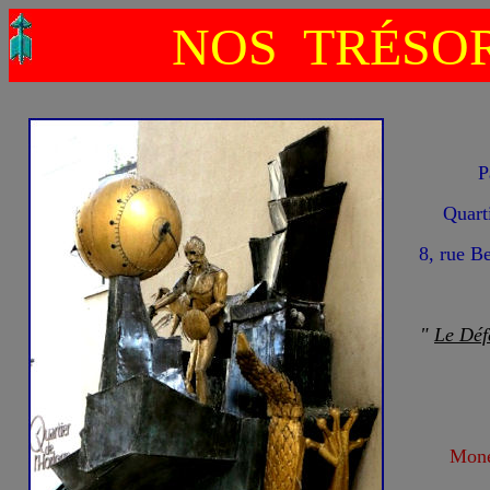
NOS TRÉSOR
P
Quart
8, rue B
"
Le Déf
Monest