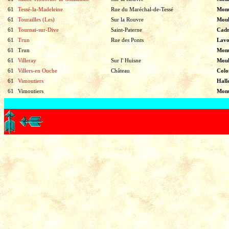
61
Tessé-la-Madeleine
Rue du Maréchal-de-Tessé
Monu
61
Tourailles (Les)
Sur la Rouvre
Moul
61
Tournai-sur-Dive
Saint-Paterne
Cadr
61
Trun
Rue des Ponts
Lavo
61
Trun
Monu
61
Villeray
Sur l' Huisne
Moul
61
Villers-en Ouche
Château
Colo
61
Vimoutiers
Hall
61
Vimoutiers
Monu