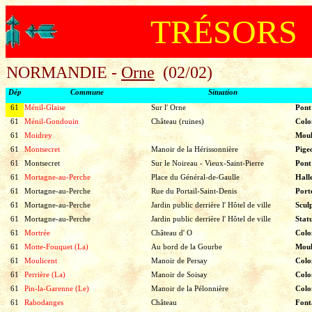
TRÉSORS
NORMANDIE -
Orne
(02/02)
Dép
Commune
Situation
61
Ménil-Glaise
Sur l' Orne
Pont
61
Ménil-Gondouin
Château (ruines)
Colo
61
Moidrey
Moul
61
Montsecret
Manoir de la Hérissonnière
Pige
61
Montsecret
Sur le Noireau - Vieux-Saint-Pierre
Pont
61
Mortagne-au-Perche
Place du Général-de-Gaulle
Hall
61
Mortagne-au-Perche
Rue du Portail-Saint-Denis
Port
61
Mortagne-au-Perche
Jardin public derrière l' Hôtel de ville
Scul
61
Mortagne-au-Perche
Jardin public derrière l' Hôtel de ville
Stat
61
Mortrée
Château d' O
Colo
61
Motte-Fouquet (La)
Au bord de la Gourbe
Moul
61
Moulicent
Manoir de Persay
Colo
61
Perrière (La)
Manoir de Soisay
Colo
61
Pin-la-Garenne (Le)
Manoir de la Pélonnière
Colo
61
Rabodanges
Château
Font