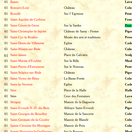
61
Ranes
Lavo
61
Rotours (Les)
Château
Colo
61
Rouellé
Sur l' Egrenne
Pont
61
Saint-Aquilin-de-Corbion
Font
61
Saint-Céneri-le-Gerei
Sur la Sarthe
Pont
61
Saint-Christophe-le-Jajolet
Château de Sassy - Ferme
Pige
61
Saint-Cyr-la Rosière
Musée des arts et traditions
Pres
61
Saint-Denis-de-Villenette
Eglise
Cadr
61
Saint-Hilaire-sur-Risle
Château
Colo
61
Saint-James
Place du Calvaire
Scul
61
Saint-Martin-d'Ecublei
Sur la Rille
Moul
61
Saint-Pierre-d'Entremont
Sur le Noireau
Pon
61
Saint-Sulpice-sur-Risle
Château
Pige
61
Saint-Victor-de-Réno
La Basse-Frette
Colo
61
Saire-la-Verrerie
Eglise
Cadr
61
Sées
Place de la Halle
Hall
61
Sées
Cour des Fontaines
Lavo
61
Sérigny
Manoir de la Daguerie
Colo
61
Saint-Evroult-N.-D.-du-Bois
Abbaye Saint-Evroult
Pige
61
Saint-Georges-de-Rouelley
Manoir de la Saucerie
Colo
61
Saint-Germain-de-la-Coudre
Manoir de Blandé
Colo
61
Sainte-Céronne-lès-Mortagne
Manoir de Poix
Colo
61
Sainte-Honorine-la-Guillaume
Sur la Rouvre
Moul