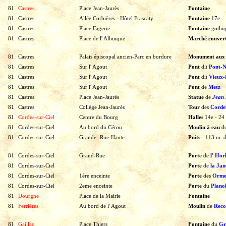
81
Castres
Place Jean-Jaurès
Fontaine
81
Castres
Allée Corbières - Hôtel Frascaty
Fontaine
17e
81
Castres
Place Fagerie
Fontaine
gothi
81
Castres
Place de l' Albinque
Marché couver
81
Castres
Palais épiscopal ancien-Parc en bordure
Monument aux
81
Castres
Sur l' Agout
Pont
dit
Pont-N
81
Castres
Sur l' Agout
Pont
dit
Vieux-
81
Castres
Sur l' Agout
Pont
de
Metz
81
Castres
Place Jean-Jaurès
Statue
de
Jean 
81
Castres
Collège Jean-Jaurès
Tour
des
Cordel
81
Cordes-sur-Ciel
Centre du Bourg
Halles
14e
-
24
81
Cordes-sur-Ciel
Au bord du Cérou
Moulin à eau
d
81
Cordes-sur-Ciel
Grande -Rue-Haute
Puits
-
113
m.
81
Cordes-sur-Ciel
Grand-Rue
Porte
de
l'
Hor
81
Cordes-sur-Ciel
Porte
de
la Jan
81
Cordes-sur-Ciel
1ère enceinte
Porte
des
Orme
81
Cordes-sur-Ciel
2eme enceinte
Porte
du
Plano
81
Dourgne
Place de la Mairie
Fontaine
81
Ferrières
Au bord de l' Agout
Moulin
de
Reco
81
Gaillac
Place Thiers
Fontaine
du
Gri