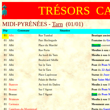
TRÉSORS C
MIDI-PYR
É
N
É
ES -
Tarn
(01/01)
Dép
Commune
Situation
81
Albi
Rue Tumbal
Boutique ancie
81
Albi
Parc Rochegude
Fontaine
du
Gr
81
Albi
Place du Marché
Marché
couvert
81
Albi
Rue Porta
Moulins à eau
r
81
Albi
Au bord du Tarn
Moulin à eau
d
81
Albi
Boulevard Sibille
Monument aux
81
Albi
Sur le Tarn
Pont
dit
Pont-V
81
Albi
Sur le Tarn
Pont
du
22-Aoû
81
Albi
Place Lapérouse
Statue
de
Jean-
81
Albi
Palais de Berbie
Tour
Saint-Mic
81
Biatexte
Au bord du Dadou
Moulin à eau
1
81
Brassac
Sur l' Agout
Pont
dit
Pont-V
81
Brassac
Sur l' Agout
Pont
dit
Pont-N
81
Briatexte
Moulin à eau
1
81
Carmaux
Monument aux
81
Castelnau-de-Montmirail
Porte
des
Garri