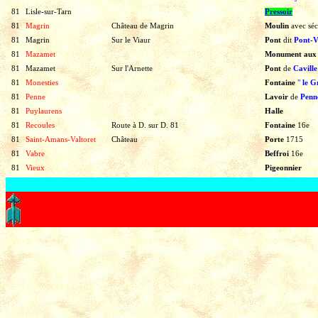
81
Lisle-sur-Tarn
Pressoir
81
Magrin
Château de Magrin
Moulin
avec
sé
81
Magrin
Sur le Viaur
Pont
dit
Pont-V
81
Mazamet
Monument aux
81
Mazamet
Sur l'Arnette
Pont
de
Caville
81
Monesties
Fontaine
"
le G
81
Penne
Lavoir
de
Penn
81
Puylaurens
Halle
81
Recoules
Route à D. sur D. 81
Fontaine
16e
81
Saint-Amans-Valtoret
Château
Porte
1715
81
Vabre
Beffroi
16e
81
Vieux
Pigeonnier