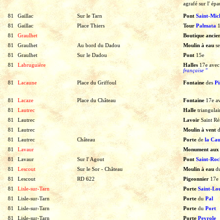
agrafé
sur
l' épa
81
Gaillac
Sur le Tarn
Pont
Saint-Mic
81
Gaillac
Place Thiers
Tour
Palmata
81
Graulhet
Boutique ancie
81
Graulhet
Au bord du Dadou
Moulin à eau
s
81
Graulhet
Sur le Dadou
Pont
15e
81
Labruguière
Halles
17e
avec
française "
81
Lacaune
Place du Griffoul
Fontaine
des
Pi
81
Lacaze
Place du Château
Fontaine
17e
a
81
Lautrec
Halle
triangulai
81
Lautrec
Lavoir
Saint R
81
Lautrec
Moulin à vent
81
Lautrec
Château
Porte
de
la Ca
81
Lavaur
Monument aux
81
Lavaur
Sur l' Agout
Pont
Saint-Ro
81
Lescout
Sur le Sor - Château
Moulin à eau
d
81
Lescout
RD 622
Pigeonnier
17e
81
Lisle-sur-Tarn
Porte
Saint-Lou
81
Lisle-sur-Tarn
Porte
du
Pal
81
Lisle-sur-Tarn
Porte
du
Port
81
Lisle-sur-Tarn
Porte
Peyrole