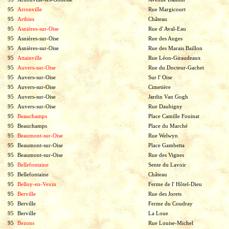
95
Arronville
Rue Margicourt
95
Arthies
Château
95
Asnières-sur-Oise
Rue d' Aval-Eau
95
Asnières-sur-Oise
Rue des Auges
95
Asnières-sur-Oise
Rue des Marais Baillon
95
Attainville
Rue Léon-Giraudeaux
95
Auvers-sur-Oise
Rue du Docteur-Gachet
95
Auvers-sur-Oise
Sur l' Oise
95
Auvers-sur-Oise
Cimetière
95
Auvers-sur-Oise
Jardin Van Gogh
95
Auvers-sur-Oise
Rue Daubigny
95
Beauchamps
Place Camille Fouinat
95
Beauchamps
Place du Marché
95
Beaumont-sur-Oise
Rue Welwyn
95
Beaumont-sur-Oise
Place Gambetta
95
Beaumont-sur-Oise
Rue des Vignes
95
Bellefontaine
Sente du Lavoir
95
Bellefontaine
Château
95
Belloy-en-Vexin
Ferme de l' Hôtel-Dieu
95
Berville
Rue des Jorets
95
Berville
Ferme du Coudray
95
Berville
La Loue
95
Bezons
Rue Louise-Michel