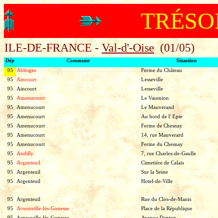
TRÉSO
ILE-DE-FRANCE -
Val-d'-Oise
(01/05)
Dép
Commune
Situation
95
Ableiges
Ferme du Château
95
Aincourt
Lesseville
95
Aincourt
Lesseville
95
Amenucourt
Le Vaumion
95
Amenucourt
Le Mauverand
95
Amenucourt
Au bord de l' Epte
95
Amenucourt
Ferme de Chesnay
95
Amenucourt
14, rue Mauverard
95
Amenucourt
Ferme du Chesnay
95
Andilly
7, rue Charles-de-Gaulle
95
Argenteuil
Cimetière de Calais
95
Argenteuil
Sur la Seine
95
Argenteuil
Hotel-de-Ville
95
Argenteuil
Rue du Clos-de-Manis
95
Arnouville-lès-Gonesse
Place de la République
95
Arnouville-lès-Gonesse
Avenue Danton