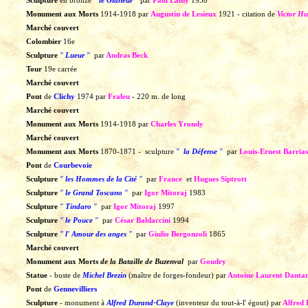
Sculpture
en
bronze
"
le Glaneur
"
par
Paul Lamy
1930
Monument aux Morts
1914-1918
par
Augustin de Lesieux
1921
-
citation
de
Victor H
Marché couvert
Colombier
16e
Sculpture
"
Lueur
"
par
Andras Beck
Tour
19e
carrée
Marché couvert
Pont
de
Clichy
1974
par
Fraleu
-
220
m.
de
long
Marché couvert
Monument aux Morts
1914-1918
par
Charles Yrondy
Marché couvert
Monument aux Morts
1870-1871
-
sculpture
"
la Défense
"
par
Louis-Ernest Barrias
Pont
de
Courbevoie
Sculpture
"
les Hommes de la Cité
"
par
France
et
Hugues
Siptrott
Sculpture
"
le Grand Toscano
"
par
Igor
Mitoraj
1983
Sculpture
"
Tindaro
"
par
Igor
Mitoraj
1997
Sculpture
"
le Pouce
"
par
César
Baldaccini
1994
Sculpture
"
l'
Amour des anges
"
par
Giulio Bergonzoli
1865
Marché couvert
Monument aux Morts
de la Bataille de Buzenval
par
Goudry
Statue
-
buste
de
Michel Brezin
(maître de forges-fondeur)
par
Antoine Laurent Danta
Pont
de
Gennevilliers
Sculpture
-
monument
à
Alfred Durand-Claye
(inventeur du tout-à-l' égout)
par
Alfred 