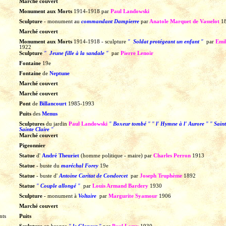
Marché couvert
Monument aux Morts
1914-1918
par
Paul Landowski
Sculpture
-
monument
au
commandant Dampierre
par
Anatole Marquet de Vasselot
1
Marché couvert
Monument aux Morts
1914-1918
- sculpture
"
Soldat protégeant un enfant
"
par
Emil
1922
Sculpture
"
Jeune fille à la sandale
"
par
Pierre Lenoir
Fontaine
19e
Fontaine
de
Neptune
Marché couvert
Marché couvert
Pont
de
Billancourt
1985-1993
Puits
des
Menus
Sculptures
du
jardin
Paul Landowski
"
Boxeur tombé
"
"
l'
Hymne à l'
Aurore
"
"
Saint
Sainte Claire
"
Marché couvert
Pigeonnier
Statue
d'
André Theuriet
(homme politique - maire)
par
Charles Perron
1913
Statue
-
buste
du
maréchal Forey
19e
Statue
-
buste
d'
Antoine Caritat de Condorcet
par
Joseph Truphème
1892
Statue
"
Couple allongé
"
par
Louis Armand Bardery
1930
Sculpture
-
monument
à
Voltaire
par
Margurite Syamour
1906
Marché couvert
nts
Puits