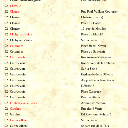
92
Châtillon-sous-Bagneux
Parc Henri-Matisse
92
Chaville
92
Clamart
Rue Paul-Vaillant-Couturier
92
Clamart
Château (mairie)
92
Clamart
Place du Garde
92
Clamart
10, rue de Meudon
92
Clichy-sur-Seine
Place du Marché
92
Clichy-sur-Seine
Sur la Seine
92
Colombes
Place Henri-Neveu
92
Colombes
Place du Souvenir
92
Courbevoie
Rue Armand-Sylvestre
92
Courbevoie
Rond-Point de la Défense
92
Courbevoie
Sur la Seine
92
Courbevoie
Esplanade de la Défense
92
Courbevoie
Au pied de la Tour Areva
92
Courbevoie
Défense 7
92
Courbevoie
Place Carpeaux
92
Courbevoie
Parc de Bécon
92
Fontenay-aux-Roses
Avenue de Verdun
92
Garches
Rue des 4 Vents
92
Garches
Bd Raymond-Poincaré
92
Gennevilliers
Sur la Seine
92
Gennevilliers
Square rue de la Paix