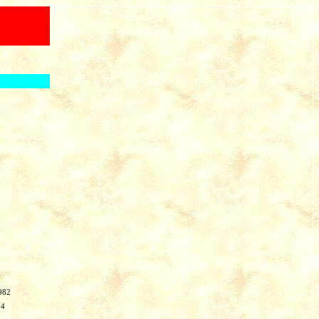
982
34