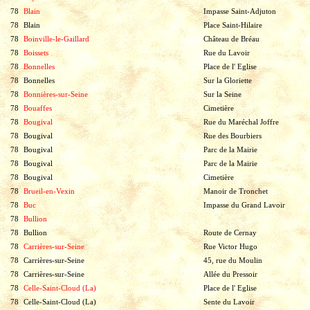
78
Blain
Impasse Saint-Adjuton
78
Blain
Place Saint-Hilaire
78
Boinville-le-Gaillard
Château de Bréau
78
Boissets
Rue du Lavoir
78
Bonnelles
Place de l' Eglise
78
Bonnelles
Sur la Gloriette
78
Bonnières-sur-Seine
Sur la Seine
78
Bouaffes
Cimetière
78
Bougival
Rue du Maréchal Joffre
78
Bougival
Rue des Bourbiers
78
Bougival
Parc de la Mairie
78
Bougival
Parc de la Mairie
78
Bougival
Cimetière
78
Brueil-en-Vexin
Manoir de Tronchet
78
Buc
Impasse du Grand Lavoir
78
Bullion
78
Bullion
Route de Cernay
78
Carrières-sur-Seine
Rue Victor Hugo
78
Carrières-sur-Seine
45, rue du Moulin
78
Carrières-sur-Seine
Allée du Pressoir
78
Celle-Saint-Cloud (La)
Place de l' Eglise
78
Celle-Saint-Cloud (La)
Sente du Lavoir