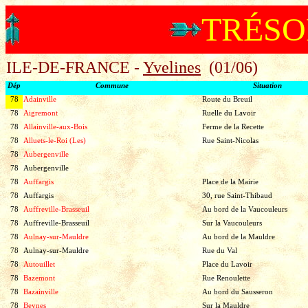
TRÉSO
ILE-DE-FRANCE -
Yvelines
(01/06)
Dép
Commune
Situation
78
Adainville
Route du Breuil
78
Aigremont
Ruelle du Lavoir
78
Allainville-aux-Bois
Ferme de la Recette
78
Alluets-le-Roi (Les)
Rue Saint-Nicolas
78
Aubergenville
78
Aubergenville
78
Auffargis
Place de la Mairie
78
Auffargis
30, rue Saint-Thibaud
78
Auffreville-Brasseuil
Au bord de la Vaucouleurs
78
Auffreville-Brasseuil
Sur la Vaucouleurs
78
Aulnay-sur-Mauldre
Au bord de la Mauldre
78
Aulnay-sur-Mauldre
Rue du Val
78
Autouillet
Place du Lavoir
78
Bazemont
Rue Renoulette
78
Bazainville
Au bord du Sausseron
78
Beynes
Sur la Mauldre