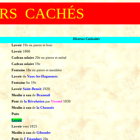
RS CACHÉS
Diverses Curiosités
Lavoir
19e
en
pierre
et
bois
Lavoir
1866
Cadran solaire
20e
en
pierre
et
métal
Cadran solaire
19e
Fontaine
18e
en
pierre
et
meulière
Lavoir
de
Vaux-les-Huguenots
Fontaine
fin
19e
Lavoir
Saint-Benoît
1920
Moulin à eau
de
Brasseuil
Pont
de
la Révolution
par
Vivenel
1830
Moulin à eau
de
la Chaussée
Puits
Lavoir
Lavoir
vers
1825
Moulin à eau
de
Giboudet
Pont
de
l'
Estandart
20e