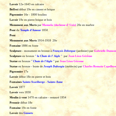
Lavoir
12e-1643
en
calcaire
Beffroi
début
19e
en
ciment
et
brique
Pigeonnier
16e
-
1800
boulins
Lavoir
19e
en
pierre
brique
et
bois
Monument aux Morts
par
Manuela (duchesse d'
Uzès)
20e
en
marbre
Pont
du
Temple d'Amour
1850
Pont
Monument aux Morts
1914-1918
20e
Fontaine
1886
en
fonte
Sculpture
-
monument
en
bronze
à
François Debergue
(jardinier)
par
Gabrielle Dumon
Sculpture
en
bronze
"
la Chute de l'
Aigle
"
par
Jean Léon Gérôme
Statue
en
bronze
"
Chute de l'Aigle
"
par
Jean Léon Gérome
Statue
en
bronze
-
buste
de
Joseph Duborgia
(médecin)
par
Charles Romain Capellor
Pigeonnier
17e
Lavoir
début 18e
en
pierre
et
bois
Fontaines
Sainte-Scariberge
-
Sainte-Anne
Lavoir
1877
Lavoir
vers
1830
Moulin à vent
1470
en
calcaire
-
restauré
1954
Pressoir
début
18e
Fontaine
19e
en
fonte
Lavoir
des
Gussets