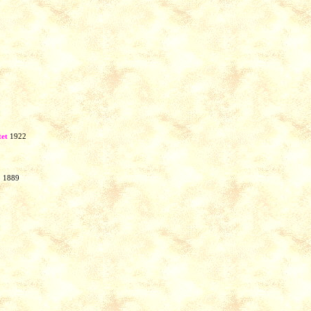
tet
1922
o
1889