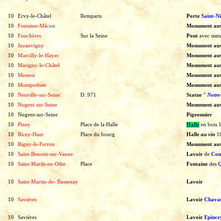
10
Ervy-le-Châtel
Remparts
Porte
Saint-Ni
10
Fontaine-Mâcon
Monument au
10
Fouchères
Sur la Seine
Pont
avec
stat
10
Juzanvigny
Monument au
10
Marcilly-le-Hayer
Monument au
10
Marigny-le-Châtel
Monument au
10
Messon
Monument au
10
Montpothier
Monument au
10
Neuville-sur-Seine
D. 971
Statue
"
Notre
10
Nogent sur-Seine
Monument au
10
Nogent-sur-Seine
Pigeonnier
10
Piney
Place de la Halle
Halle
en
bois
10
Ricey-Haut
Place du bourg
Halle
au vin
1
10
Rigny-le-Ferron
Monument au
10
Saint-Benoist-sur-Vanne
Lavoir
de
Cou
10
Saint-Mards-en-Othe
Place
Fontaine
des
Q
10
Saint-Martin-de- Bassenay
Lavoir
10
Savières
Lavoir
Chava
10
Savières
Lavoir
Epince