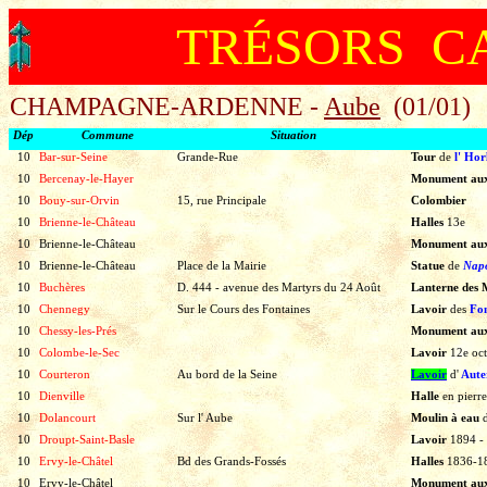
TRÉSORS C
CHAMPAGNE-ARDENNE -
Aube
(01/01)
Dép
Commune
Situation
10
Bar-sur-Seine
Grande-Rue
Tour
de
l'
Hor
10
Bercenay-le-Hayer
Monument au
10
Bouy-sur-Orvin
15, rue Principale
Colombier
10
Brienne-le-Château
Halles
13e
10
Brienne-le-Château
Monument au
10
Brienne-le-Château
Place de la Mairie
Statue
de
Napo
10
Buchères
D. 444 - avenue des Martyrs du 24 Août
Lanterne des
10
Chennegy
Sur le Cours des Fontaines
Lavoir
des
Fon
10
Chessy-les-Prés
Monument au
10
Colombe-le-Sec
Lavoir
12e
oc
10
Courteron
Au bord de la Seine
Lavoir
d'
Aute
10
Dienville
Halle
en
pierre
10
Dolancourt
Sur l' Aube
Moulin à eau
10
Droupt-Saint-Basle
Lavoir
1894
-
10
Ervy-le-Châtel
Bd des Grands-Fossés
Halles
1836-1
10
Ervy-le-Châtel
Monument au