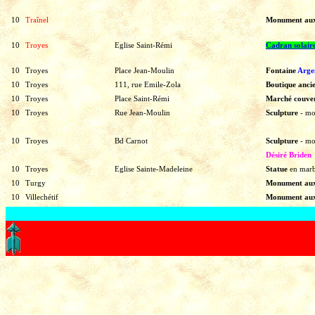
10
Traînel
Monument au
10
Troyes
Eglise Saint-Rémi
Cadran solair
10
Troyes
Place Jean-Moulin
Fontaine
Arge
10
Troyes
111, rue Emile-Zola
Boutique anci
10
Troyes
Place Saint-Rémi
Marché couve
10
Troyes
Rue Jean-Moulin
Sculpture
-
mo
10
Troyes
Bd Carnot
Sculpture
-
mo
Désiré Briden
10
Troyes
Eglise Sainte-Madeleine
Statue
en
marb
10
Turgy
Monument au
10
Villechétif
Monument au