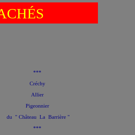
ACHÉS
***
Créchy
Allier
Pigeonnier
du " Château La Barrière "
***