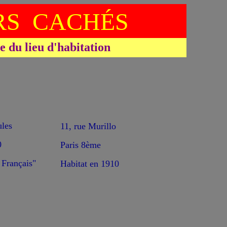
S CACHÉS
du lieu d'habitation
les
11, rue Murillo
0
Paris 8ème
Français"
Habitat en 1910