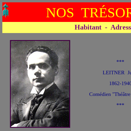
NOS TRÉSOR
Habitant - Adresse 
***
LEITNER Ju
1862-194
Comédien "Théâtre 
***