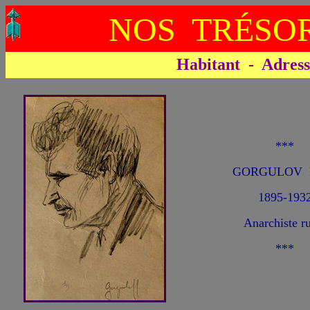
NOS TRÉSOR
Habitant - Adresse 
***
GORGULOV P
1895-193
Anarchiste r
***