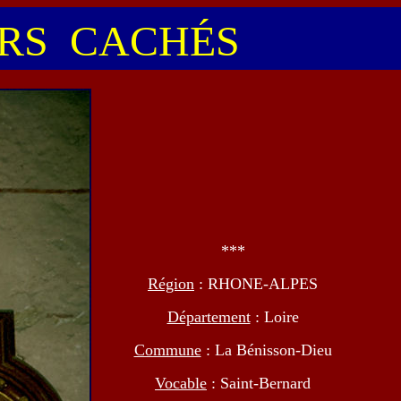
S CACHÉS
***
Région
: RHONE-ALPES
Département
: Loire
Commune
: La Bénisson-Dieu
Vocable
: Saint-Bernard