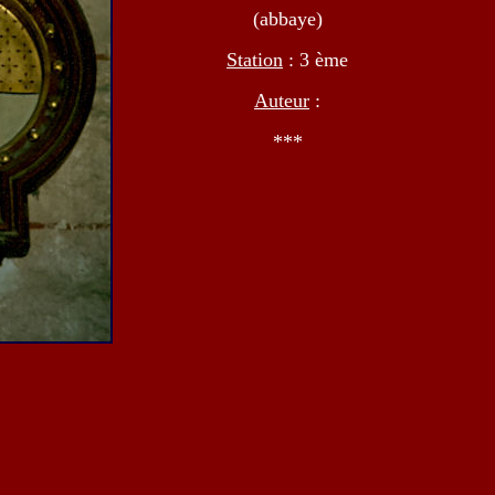
(abbaye)
Station
: 3 ème
Auteur
:
***