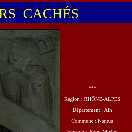
S CACHÉS
***
Région
: RHÔNE-ALPES
Département
: Ain
Commune
: Nantua
Vocable
: Saint-Michel