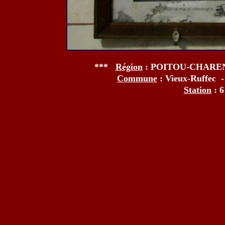
***
Région
: POITOU-CHARE
Commune
: Vieux-Ruffec 
Station
: 6