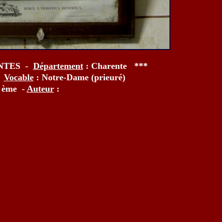
NTES -
Département
: Charente ***
-
Vocable
: Notre-Dame (prieuré)
 ème -
Auteur
: