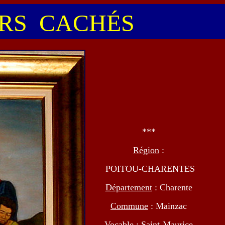
S CACHÉS
***
Région
:
POITOU-CHARENTES
Département
: Charente
Commune
: Mainzac
Vocable
: Saint-Maurice