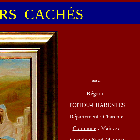
S CACHÉS
***
Région
:
POITOU-CHARENTES
Département
: Charente
Commune
: Mainzac
Vocable
: Saint-Maurice