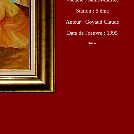
Station
: 5 ème
Auteur
: Goyaud Claude
Date de l'oeuvre
: 1995
***