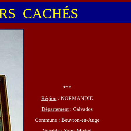
S CACHÉS
***
Région
: NORMANDIE
Département
: Calvados
Commune
: Beuvron-en-Auge
Vocable
: Saint-Michel