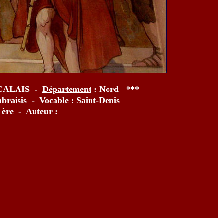
CALAIS -
Département
: Nord ***
mbraisis -
Vocable
: Saint-Denis
 ère -
Auteur
: