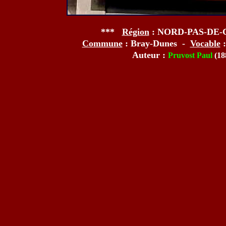
***
Région
: NORD-PAS-DE-
Commune
: Bray-Dunes -
Vocable
:
Auteur :
Pruvost Paul
(18