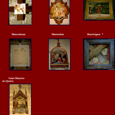
Moncrabeau
Montredon
Reyrevignes *
Saint-Maurice-
en-Quercy