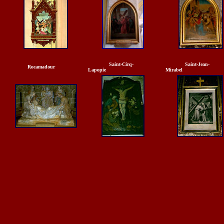
Saint-Cirq-
Saint-Jea
Rocamadour
Lapopie
Mirabel