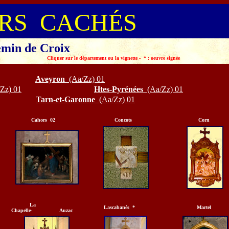
RS CACHÉS
min de Croix
vignette - * : oeuvre signée
Aveyron
(Aa/Zz) 01
Zz) 01
Htes-Pyrénées
(Aa/Zz) 01
Tarn
-et-Garonne
(Aa/Zz) 01
Cahors 02
Concots
Corn
La
Lascabanès *
Martel
Chapelle- Auzac