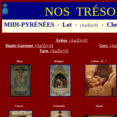
NOS TRÉSO
MIDI-PYRĖNĖES
-
Lot
-
-
Che
(Aa/Zz) 01
Cliquer sur le département ou la 
Ariège
(Aa/Zz) 01
Haute-Garonne
(Aa/Zz) 01
Gers
(Aa/
Tarn
(Aa/Zz) 01
A
lbas
Alvignac
Cahors 01 *
Creysse
Esclauzels
Figeac