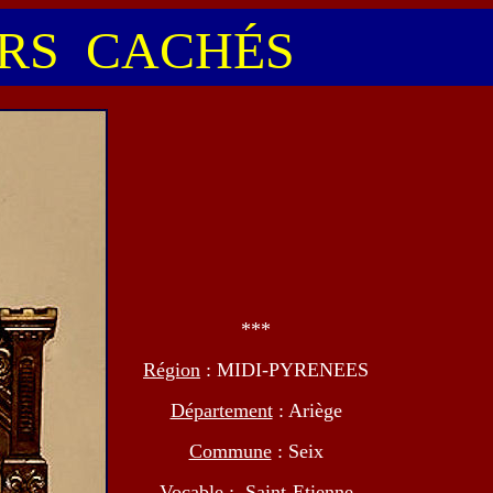
S CACHÉS
***
Région
: MIDI-PYRENEES
Département
: Ariège
Commune
: Seix
Vocable
: Saint-Etienne