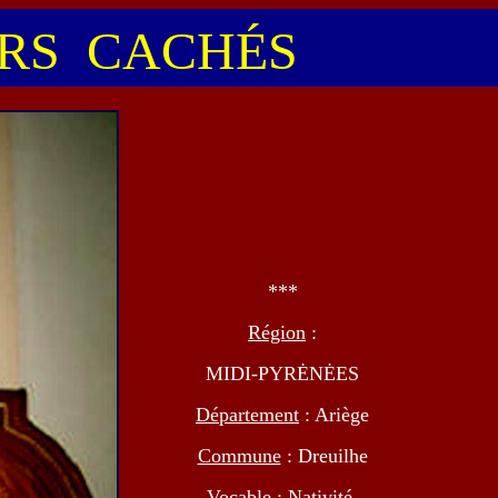
S CACHÉS
***
Région
:
MIDI-PYRĖNĖES
Département
: Ariège
Commune
: Dreuilhe
Vocable
: Nativité-