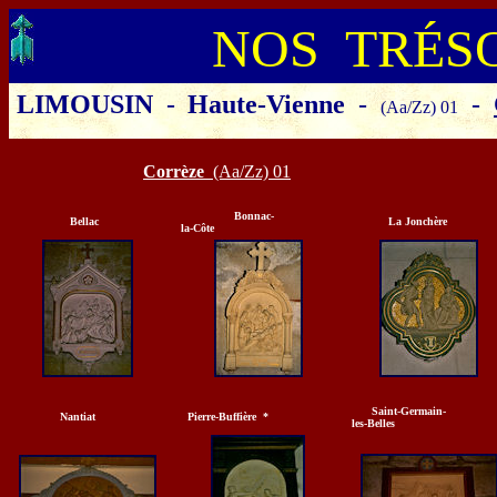
NOS TRÉS
LIMOUSIN
-
Haute-Vienne
-
-
(Aa/Zz) 01
Cliquer sur le département ou la 
Corrèze
(Aa/Zz) 01
Bonnac-
Bellac
La Jonchère
la-Côte
Saint-Germain-
Nantiat
Pierre-Buffière *
les-Belles