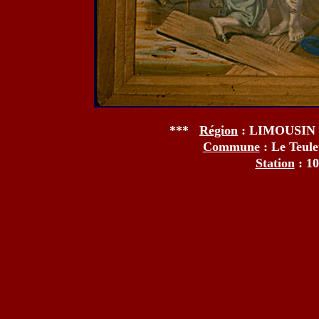
***
Région
: LIMOUSIN
Commune
: Le Teul
Station
: 1