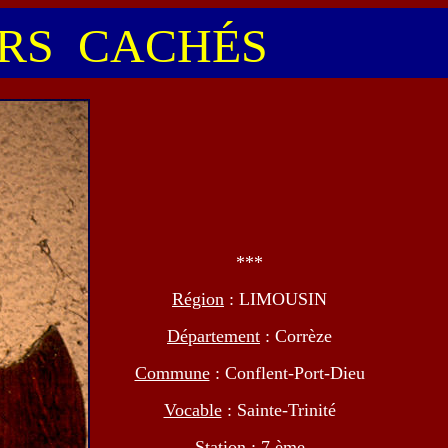
S CACHÉS
***
Région
: LIMOUSIN
Département
: Corrèze
Commune
: Conflent-Port-Dieu
Vocable
: Sainte-Trinité
Station
: 7 ème