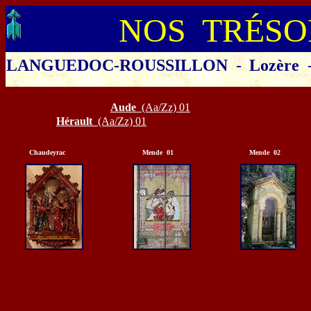
NOS TRÉSO
LANGUEDOC-ROUSSILLON
-
Lozère
Cliquer sur le département ou la 
Aude
(Aa/Zz) 01
Hérault
(Aa/Zz) 01
Chaudeyrac
Mende 01
Mende 02