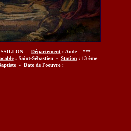
SSILLON -
Département
: Aude ***
ocable
: Saint-Sébastien -
Station
: 13 ème
aptiste -
Date de l'oeuvre
: