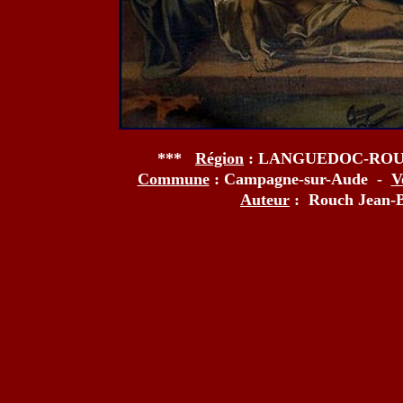
***
Région
: LANGUEDOC-ROU
Commune
: Campagne-sur-Aude -
V
Auteur
: Rouch Jean-B